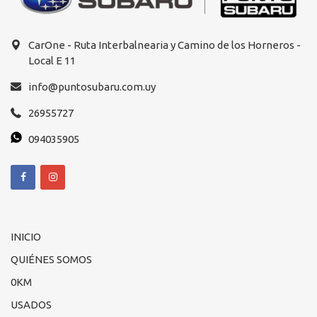
CarOne - Ruta Interbalnearia y Camino de los Horneros -
Local E 11
info@puntosubaru.com.uy
26955727
094035905
INICIO
QUIÉNES SOMOS
0KM
USADOS