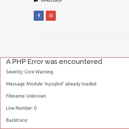
094035905
A PHP Error was encountered
Severity: Core Warning
Message: Module 'mysqlnd' already loaded
Filename: Unknown
Line Number: 0
Backtrace: