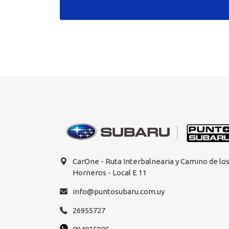
CarOne - Ruta Interbalnearia y Camino de lo
Horneros - Local E 11
info@puntosubaru.com.uy
26955727