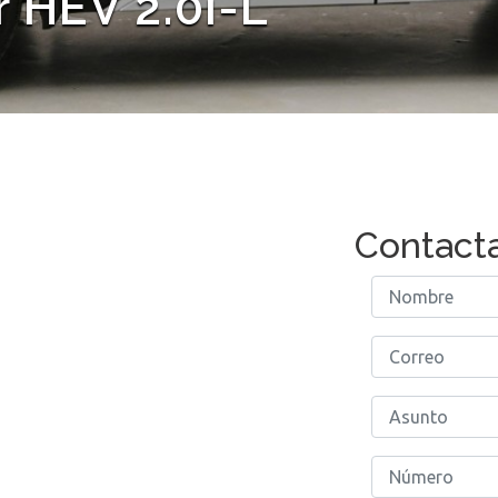
 HEV 2.0i-L
Contact