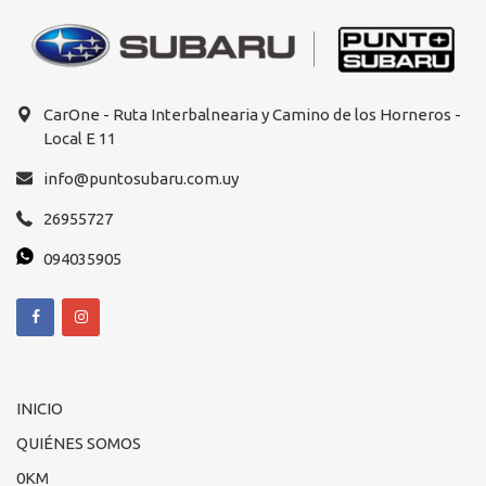
CarOne - Ruta Interbalnearia y Camino de los Horneros -
Local E 11
info@puntosubaru.com.uy
26955727
094035905
INICIO
QUIÉNES SOMOS
0KM